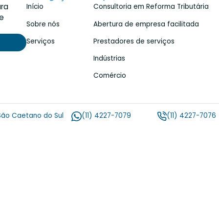
Faça 
Caetano do Sul
Navegação
Especialidad
ertise para
Início
Consultoria em Re
l, fiscal e
Sobre nós
Abertura de empr
ade.
Serviços
Prestadores de s
Indústrias
Comércio
 31 a 34 / São Caetano do Sul
(11) 4227-7079