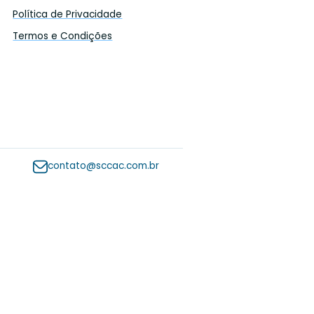
um orçamento
Política dos Cookies
es
forma Tributária
Política de Privacidade
esa facilitada
Termos e Condições
erviços
(11) 4227-7076
contato@sccac.com.br