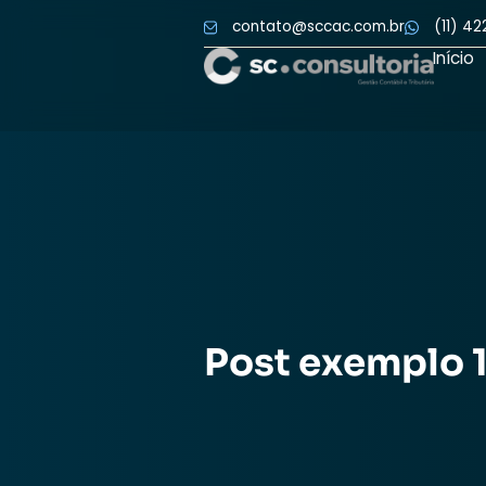
contato@sccac.com.br
Post exemp